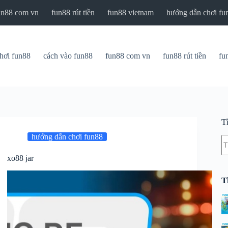
un88 com vn
fun88 rút tiền
fun88 vietnam
hướng dẫn chơi fu
hơi fun88
cách vào fun88
fun88 com vn
fun88 rút tiền
fu
T
hướng dẫn chơi fun88
K
c
kế
xo88 jar
q
T