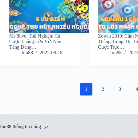
Ms 8live: Trải Nghiệm Cá
Zowin 2019: Cẩm N
Cược Thắng Lớn Với Nền
Thắng Trong Thị T
Tảng Đẳng…
Cược Trực…
fun88
2025-08-18
fun88
2025
1
2
3
fun88 thông tin nóng