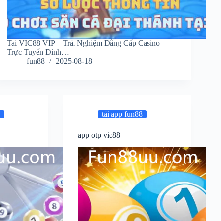
Tai VIC88 VIP – Trải Nghiệm Đẳng Cấp Casino
Trực Tuyến Đỉnh…
fun88
2025-08-18
8
tải app fun88
app otp vic88