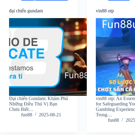
đại chiến gundam
vin88 otp
Đại chiến Gundam: Khám Phá
vin88 otp: An Essent
Những Điều Thú Vị Bạn
for Safeguarding Yo
Chưa Biết…
Gambling Experien
fun88
2025-08-21
Trong…
fun88
2025