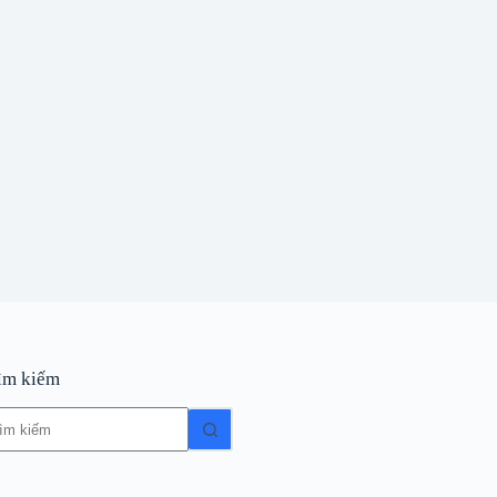
ìm kiếm
hông
ó
t
uả