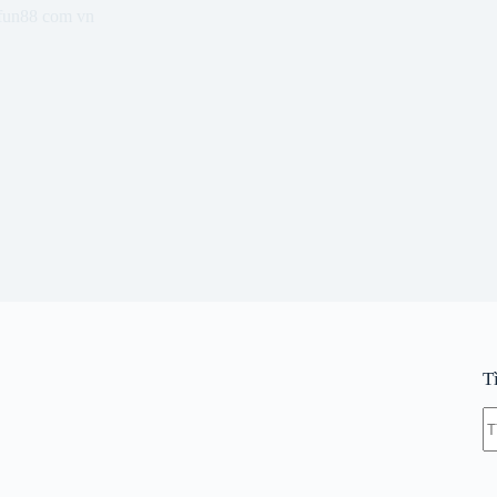
fun88 com vn
T
K
c
kế
q