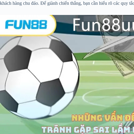
khách hàng chu đáo. Để giành chiến thắng, bạn cần hiểu rõ các quy tắc