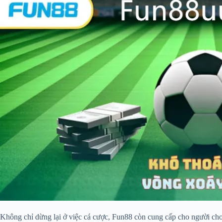
Không chỉ dừng lại ở việc cá cược, Fun88 còn cung cấp cho người chơ