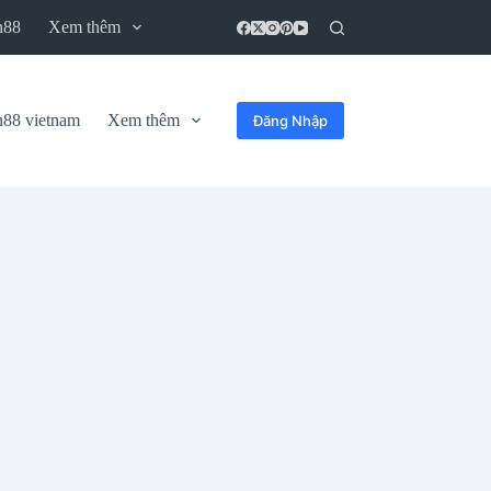
n88
Xem thêm
n88 vietnam
Xem thêm
Đăng Nhập