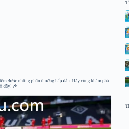
T
ạn kiếm được những phần thưởng hấp dẫn. Hãy cùng khám phá
ới đây! 🎉
T