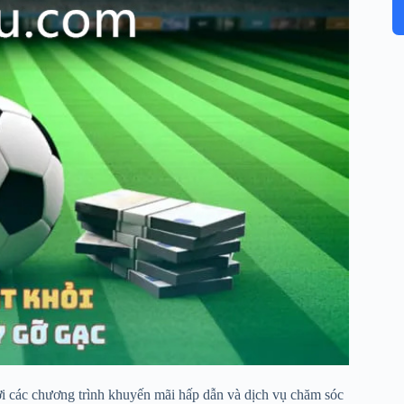
i các chương trình khuyến mãi hấp dẫn và dịch vụ chăm sóc