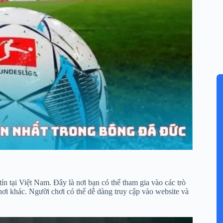
ín tại Việt Nam. Đây là nơi bạn có thể tham gia vào các trò
chơi khác. Người chơi có thể dễ dàng truy cập vào website và