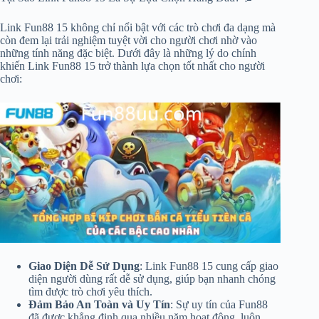
Link Fun88 15 không chỉ nổi bật với các trò chơi đa dạng mà
còn đem lại trải nghiệm tuyệt vời cho người chơi nhờ vào
những tính năng đặc biệt. Dưới đây là những lý do chính
khiến Link Fun88 15 trở thành lựa chọn tốt nhất cho người
chơi:
Giao Diện Dễ Sử Dụng
: Link Fun88 15 cung cấp giao
diện người dùng rất dễ sử dụng, giúp bạn nhanh chóng
tìm được trò chơi yêu thích.
Đảm Bảo An Toàn và Uy Tín
: Sự uy tín của Fun88
đã được khẳng định qua nhiều năm hoạt động, luôn