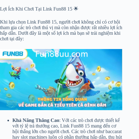
Lợi Ích Khi Chơi Tại Link Fun88 15 🌟
Khi lựa chọn Link Fun88 15, người chơi không chỉ có cơ hội
tham gia các trò chơi thú vị mà còn nhận được rất nhiều lợi ích
hấp dẫn. Dưới đây là một số lợi ích mà bạn sẽ trải nghiệm khi
chơi tại đây:
Khả Năng Thắng Cao
: Với các trò chơi được thiết kế
với tỷ lệ trả thưởng cao, Link Fun88 15 mang đến cơ
hội thắng lớn cho người chơi. Các trò chơi như baccarat
hay slot machines luôn có phần thưởng hấp dẫn, thu hút