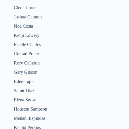
Cleo Turner
Joshua Cannon
Noa Costa
Kenji Lowery
Estelle Charles
Conrad Potter
Rory Calhoun
Gary Gibson
Eden Tapia
Samir Diaz
Elena Snow
Houston Sampson
Meilani Espinosa
Khalid Perkins