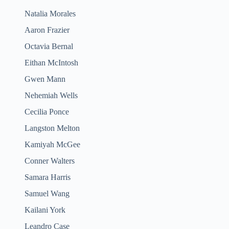
Natalia Morales
Aaron Frazier
Octavia Bernal
Eithan McIntosh
Gwen Mann
Nehemiah Wells
Cecilia Ponce
Langston Melton
Kamiyah McGee
Conner Walters
Samara Harris
Samuel Wang
Kailani York
Leandro Case