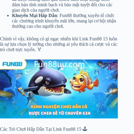
đảm bảo tính minh bạch và bảo mật tuyệt đối cho các
giao dịch của người chơi.
Khuyến Mại Hấp Dẫn
: Fun88 thường xuyên tổ chức
các chương trình khuyến mãi lớn, mang lại cơ hội nhận
thưởng cao cho người chơi.
Chính vì vậy, không có gì ngạc nhiên khi Link Fun88 15 luôn
là sự lựa chọn lý tưởng cho những ai yêu thích cá cược và các
trò chơi trực tuyến. 🏅
Các Trò Chơi Hấp Dẫn Tại Link Fun88 15 🕹️