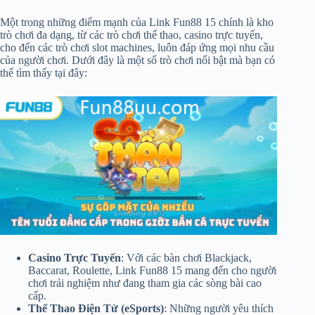
Một trong những điểm mạnh của Link Fun88 15 chính là kho
trò chơi đa dạng, từ các trò chơi thể thao, casino trực tuyến,
cho đến các trò chơi slot machines, luôn đáp ứng mọi nhu cầu
của người chơi. Dưới đây là một số trò chơi nổi bật mà bạn có
thể tìm thấy tại đây:
Casino Trực Tuyến
: Với các bàn chơi Blackjack,
Baccarat, Roulette, Link Fun88 15 mang đến cho người
chơi trải nghiệm như đang tham gia các sòng bài cao
cấp.
Thể Thao Điện Tử (eSports)
: Những người yêu thích