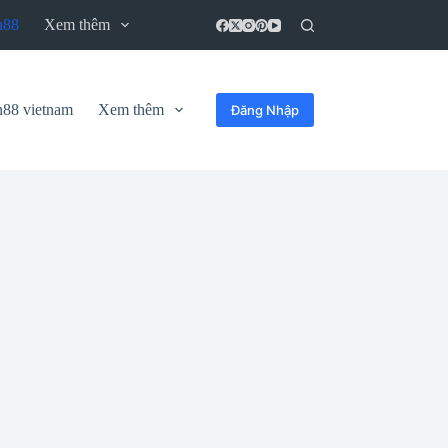
n88
Xem thêm
n88 vietnam
Xem thêm
Đăng Nhập