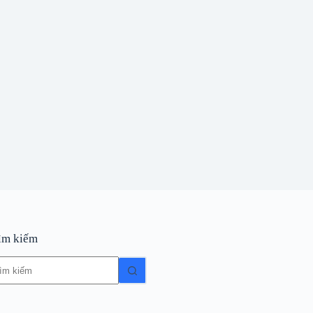
ìm kiếm
hông
ó
t
uả