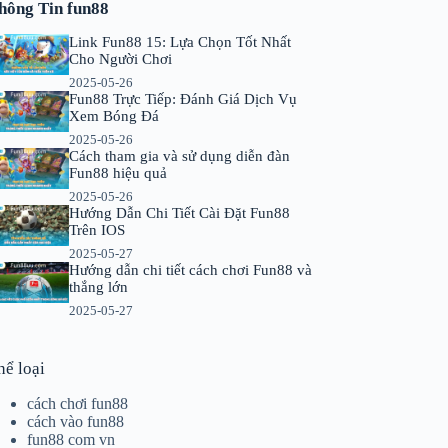
hông Tin fun88
Link Fun88 15: Lựa Chọn Tốt Nhất
Cho Người Chơi
2025-05-26
Fun88 Trực Tiếp: Đánh Giá Dịch Vụ
Xem Bóng Đá
2025-05-26
Cách tham gia và sử dụng diễn đàn
Fun88 hiệu quả
2025-05-26
Hướng Dẫn Chi Tiết Cài Đặt Fun88
Trên IOS
2025-05-27
Hướng dẫn chi tiết cách chơi Fun88 và
thắng lớn
2025-05-27
hể loại
cách chơi fun88
cách vào fun88
fun88 com vn