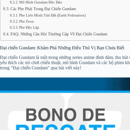
Mô Hình Gundam Độc Đáo
Các Phe Phái Trong Đại Chiến Gundam
Phe Liên Minh Trái Đất (Earth Federation)
Phe Zeon
Phe Độc Lập
FAQ: Những Câu Hỏi Thường Gặp Về Đại Chiến Gundam
Đại chiến Gundam: Khám Phá Những Điều Thú Vị Bạn Chưa Biết
Đại chiến Gundam là một trong những series anime đình đám, thu hút
yêu thích các trò chơi chiến thuật, mô hình Gundam và các bộ phim k
trong "Đại chiến Gundam" qua bài viết này!