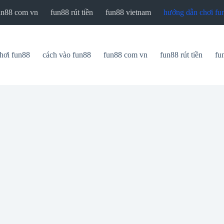
un88 com vn
fun88 rút tiền
fun88 vietnam
hướng dẫn chơi fu
hơi fun88
cách vào fun88
fun88 com vn
fun88 rút tiền
fu