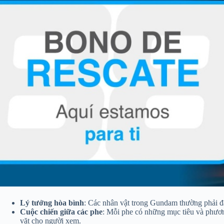
Lý tưởng hòa bình
: Các nhân vật trong Gundam thường phải đấ
Cuộc chiến giữa các phe
: Mỗi phe có những mục tiêu và phươn
vặt cho người xem.