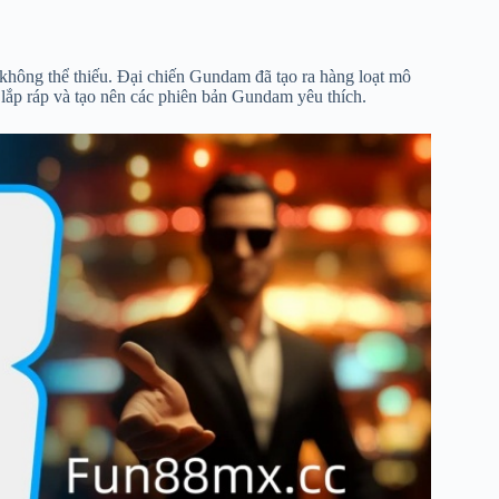
không thể thiếu. Đại chiến Gundam đã tạo ra hàng loạt mô
 lắp ráp và tạo nên các phiên bản Gundam yêu thích.