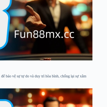
 để bảo vệ sự tự do và duy trì hòa bình, chống lại sự xâm