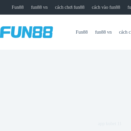
Chuyển
Fun88
fun88 vn
cách chơi fun88
cách vào fun88
f
đến
phần
nội
dung
Fun88
fun88 vn
cách c
app kubet 11