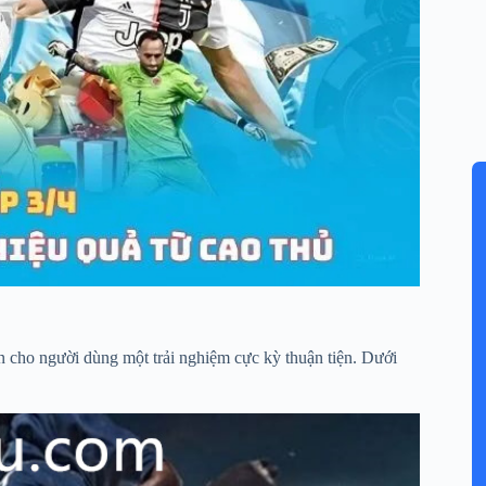
 cho người dùng một trải nghiệm cực kỳ thuận tiện. Dưới