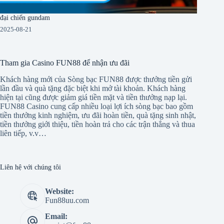
đại chiến gundam
2025-08-21
Tham gia Casino FUN88 để nhận ưu đãi
Khách hàng mới của Sòng bạc FUN88 được thưởng tiền gửi
lần đầu và quà tặng đặc biệt khi mở tài khoản. Khách hàng
hiện tại cũng được giảm giá tiền mặt và tiền thưởng nạp lại.
FUN88 Casino cung cấp nhiều loại lợi ích sòng bạc bao gồm
tiền thưởng kinh nghiệm, ưu đãi hoàn tiền, quà tặng sinh nhật,
tiền thưởng giới thiệu, tiền hoàn trả cho các trận thắng và thua
liên tiếp, v.v…
Liên hệ với chúng tôi
Website:
Fun88uu.com
Email: