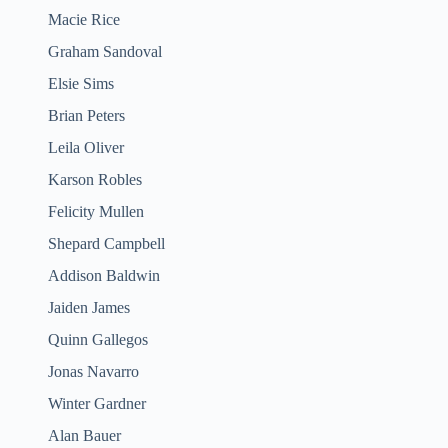
Macie Rice
Graham Sandoval
Elsie Sims
Brian Peters
Leila Oliver
Karson Robles
Felicity Mullen
Shepard Campbell
Addison Baldwin
Jaiden James
Quinn Gallegos
Jonas Navarro
Winter Gardner
Alan Bauer