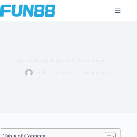
Chuyển
đến
phần
nội
dung
Cách cài đặt ứng dụng Fun88 iOS trên iPhone
fun88
2025-05-27
tải app fun88
Table of Contents