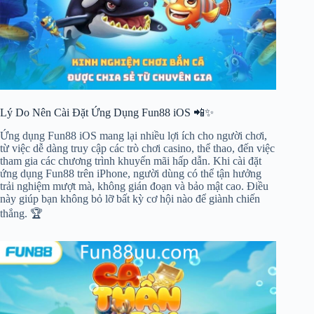
Lý Do Nên Cài Đặt Ứng Dụng Fun88 iOS 📲✨
Ứng dụng Fun88 iOS mang lại nhiều lợi ích cho người chơi,
từ việc dễ dàng truy cập các trò chơi casino, thể thao, đến việc
tham gia các chương trình khuyến mãi hấp dẫn. Khi cài đặt
ứng dụng Fun88 trên iPhone, người dùng có thể tận hưởng
trải nghiệm mượt mà, không gián đoạn và bảo mật cao. Điều
này giúp bạn không bỏ lỡ bất kỳ cơ hội nào để giành chiến
thắng. 🏆