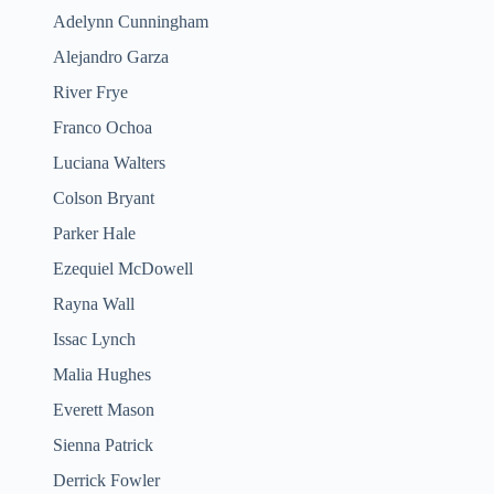
Adelynn Cunningham
Alejandro Garza
River Frye
Franco Ochoa
Luciana Walters
Colson Bryant
Parker Hale
Ezequiel McDowell
Rayna Wall
Issac Lynch
Malia Hughes
Everett Mason
Sienna Patrick
Derrick Fowler