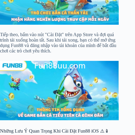
Tiếp theo, bấm vào nút "Cài Đặt" trên App Store và đợi quá
trình tải xuống hoàn tất. Sau khi tải xong, bạn có thể mở ứng
dụng Fun88 và đăng nhập vào tài khoản của mình để bắt đầu
chơi các trò chơi yêu thích.
Những Lưu Ý Quan Trọng Khi Cài Đặt Fun88 iOS ⚠️📱