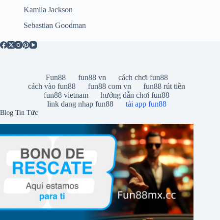
Kamila Jackson
Sebastian Goodman
Fun88
fun88 vn
cách chơi fun88
cách vào fun88
fun88 com vn
fun88 rút tiền
fun88 vietnam
hướng dẫn chơi fun88
link dang nhap fun88
tải app fun88
Blog Tin Tức