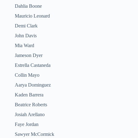
Dahlia Boone
Mauricio Leonard
Demi Clark
John Davis
Mia Ward
Jameson Dyer
Estrella Castaneda
Collin Mayo
Aarya Dominguez
Kaden Barrera
Beatrice Roberts
Josiah Arellano
Faye Jordan
Sawyer McCormick