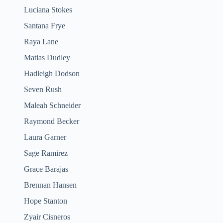
Luciana Stokes
Santana Frye
Raya Lane
Matias Dudley
Hadleigh Dodson
Seven Rush
Maleah Schneider
Raymond Becker
Laura Garner
Sage Ramirez
Grace Barajas
Brennan Hansen
Hope Stanton
Zyair Cisneros