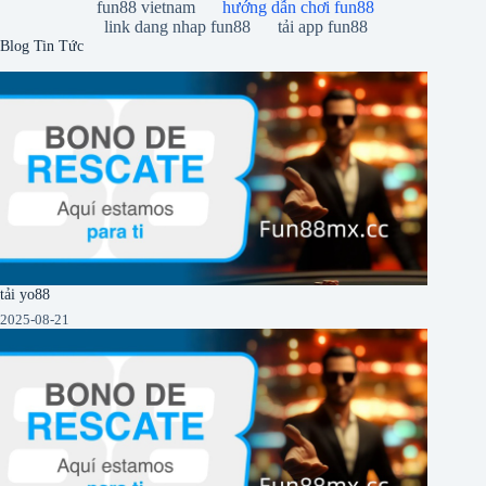
fun88 vietnam
hướng dẫn chơi fun88
link dang nhap fun88
tải app fun88
Blog Tin Tức
tải yo88
2025-08-21