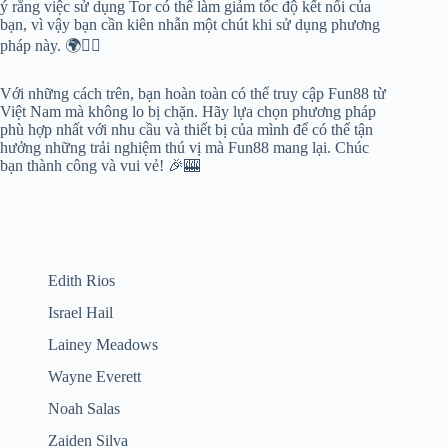
ý rằng việc sử dụng Tor có thể làm giảm tốc độ kết nối của
bạn, vì vậy bạn cần kiên nhẫn một chút khi sử dụng phương
pháp này. 🌍🕵️‍♂️
Với những cách trên, bạn hoàn toàn có thể truy cập Fun88 từ
Việt Nam mà không lo bị chặn. Hãy lựa chọn phương pháp
phù hợp nhất với nhu cầu và thiết bị của mình để có thể tận
hưởng những trải nghiệm thú vị mà Fun88 mang lại. Chúc
bạn thành công và vui vẻ! 🎉🎰
Edith Rios
Israel Hail
Lainey Meadows
Wayne Everett
Noah Salas
Zaiden Silva