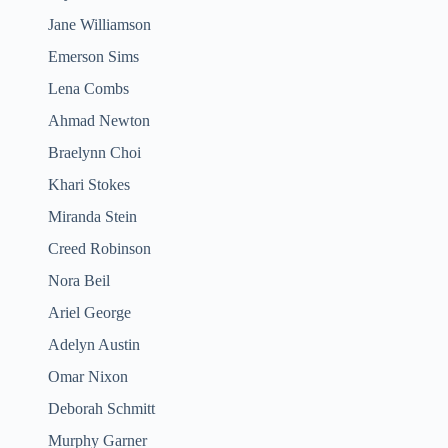
Jane Williamson
Emerson Sims
Lena Combs
Ahmad Newton
Braelynn Choi
Khari Stokes
Miranda Stein
Creed Robinson
Nora Beil
Ariel George
Adelyn Austin
Omar Nixon
Deborah Schmitt
Murphy Garner