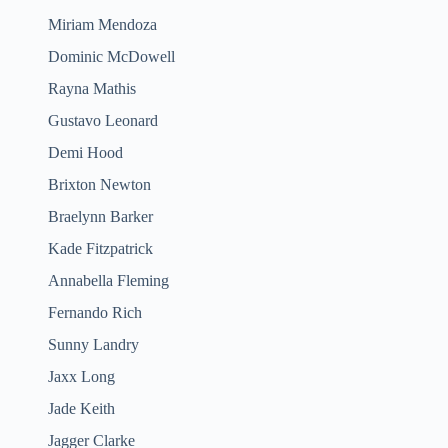
Miriam Mendoza
Dominic McDowell
Rayna Mathis
Gustavo Leonard
Demi Hood
Brixton Newton
Braelynn Barker
Kade Fitzpatrick
Annabella Fleming
Fernando Rich
Sunny Landry
Jaxx Long
Jade Keith
Jagger Clarke