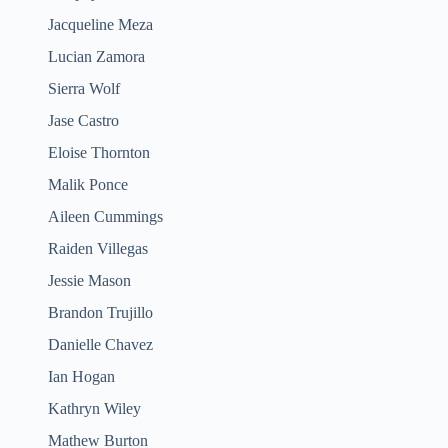
Jacqueline Meza
Lucian Zamora
Sierra Wolf
Jase Castro
Eloise Thornton
Malik Ponce
Aileen Cummings
Raiden Villegas
Jessie Mason
Brandon Trujillo
Danielle Chavez
Ian Hogan
Kathryn Wiley
Mathew Burton