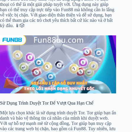
thoại có thể là một giải pháp tuyệt vời. Ứng dụng này giúp
bạn có thể truy cập trực tiếp vào Fun88 mà không cần lo lắng
về việc bị chặn. Với giao diện thân thiện và dễ sử dụng, bạn
có thể tham gia các trò chơi yêu thích bất cứ lúc nào và ở bất
kỳ đâu. 📱🎲
Sử Dụng Trình Duyệt Tor Để Vượt Qua Hạn Chế
Một lựa chọn khác là sử dụng trình duyệt Tor. Tor giúp bạn ẩn
danh và bảo vệ thông tin cá nhân của mình khi duyệt web.
Với sự hỗ trợ mạnh mẽ từ cộng đồng, Tor giúp bạn truy cập
vào các trang web bị chặn, bao gồm cả Fun88. Tuy nhiên, lưu