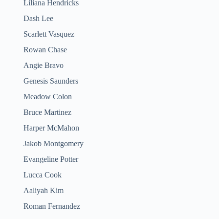
Liliana Hendricks
Dash Lee
Scarlett Vasquez
Rowan Chase
Angie Bravo
Genesis Saunders
Meadow Colon
Bruce Martinez
Harper McMahon
Jakob Montgomery
Evangeline Potter
Lucca Cook
Aaliyah Kim
Roman Fernandez