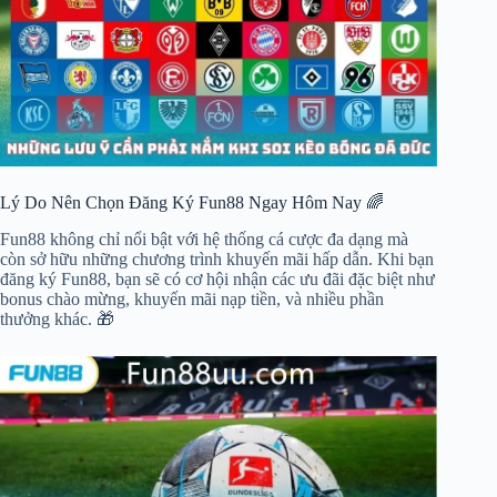
Lý Do Nên Chọn Đăng Ký Fun88 Ngay Hôm Nay 🌈
Fun88 không chỉ nổi bật với hệ thống cá cược đa dạng mà
còn sở hữu những chương trình khuyến mãi hấp dẫn. Khi bạn
đăng ký Fun88, bạn sẽ có cơ hội nhận các ưu đãi đặc biệt như
bonus chào mừng, khuyến mãi nạp tiền, và nhiều phần
thưởng khác. 🎁