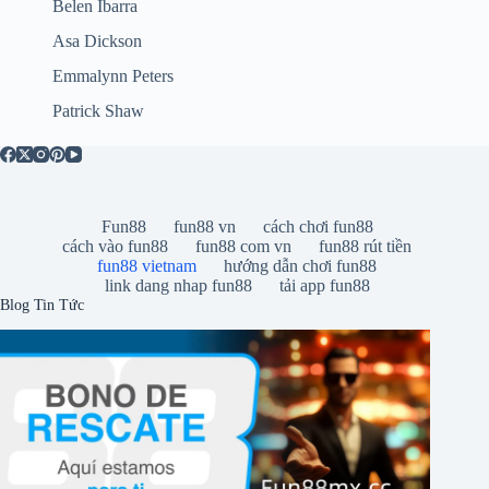
Belen Ibarra
Asa Dickson
Emmalynn Peters
Patrick Shaw
Fun88
fun88 vn
cách chơi fun88
cách vào fun88
fun88 com vn
fun88 rút tiền
fun88 vietnam
hướng dẫn chơi fun88
link dang nhap fun88
tải app fun88
Blog Tin Tức