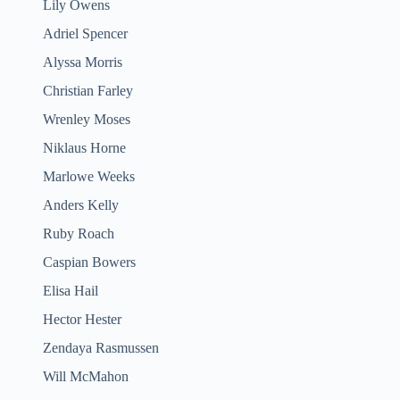
Lily Owens
Adriel Spencer
Alyssa Morris
Christian Farley
Wrenley Moses
Niklaus Horne
Marlowe Weeks
Anders Kelly
Ruby Roach
Caspian Bowers
Elisa Hail
Hector Hester
Zendaya Rasmussen
Will McMahon