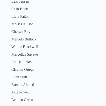
Lexi Jensen
Cash Buck
Livia Patton
Moises Allison
Chelsea Roy
Marcelo Bullock
Winnie Blackwell
Marcellus Savage
Louise Fields
Clayton Ortega
Lilah Pratt
Rowen Ahmed
Jolie Powell
Bennett Green