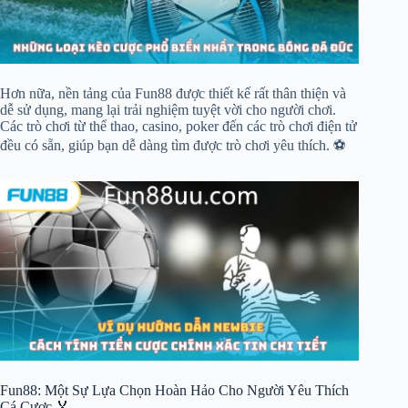
Hơn nữa, nền tảng của Fun88 được thiết kế rất thân thiện và
dễ sử dụng, mang lại trải nghiệm tuyệt vời cho người chơi.
Các trò chơi từ thể thao, casino, poker đến các trò chơi điện tử
đều có sẵn, giúp bạn dễ dàng tìm được trò chơi yêu thích. ⚽
Fun88: Một Sự Lựa Chọn Hoàn Hảo Cho Người Yêu Thích
Cá Cược 🏅