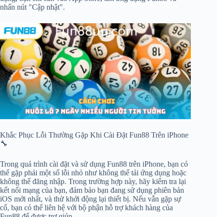
nhấn nút "Cập nhật".
Khắc Phục Lỗi Thường Gặp Khi Cài Đặt Fun88 Trên iPhone
🔧
Trong quá trình cài đặt và sử dụng Fun88 trên iPhone, bạn có
thể gặp phải một số lỗi nhỏ như không thể tải ứng dụng hoặc
không thể đăng nhập. Trong trường hợp này, hãy kiểm tra lại
kết nối mạng của bạn, đảm bảo bạn đang sử dụng phiên bản
iOS mới nhất, và thử khởi động lại thiết bị. Nếu vẫn gặp sự
cố, bạn có thể liên hệ với bộ phận hỗ trợ khách hàng của
Fun88 để được trợ giúp.