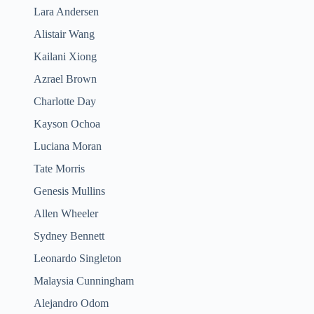
Lara Andersen
Alistair Wang
Kailani Xiong
Azrael Brown
Charlotte Day
Kayson Ochoa
Luciana Moran
Tate Morris
Genesis Mullins
Allen Wheeler
Sydney Bennett
Leonardo Singleton
Malaysia Cunningham
Alejandro Odom