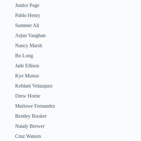
Justice Page
Pablo Henry
Summer Ali
Arjun Vaughan
Nancy Marsh
Bo Long
Jade Ellison
Kye Munoz
Kehlani Velazquez
Drew Horne
Marlowe Fernandez
Bentley Booker
Nataly Brewer
Cruz Watson