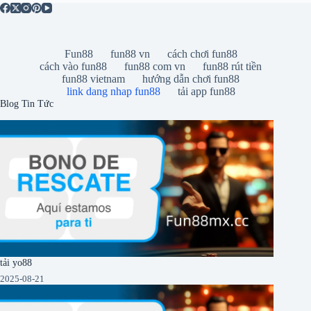
Fun88
fun88 vn
cách chơi fun88
cách vào fun88
fun88 com vn
fun88 rút tiền
fun88 vietnam
hướng dẫn chơi fun88
link dang nhap fun88
tải app fun88
Blog Tin Tức
tải yo88
2025-08-21