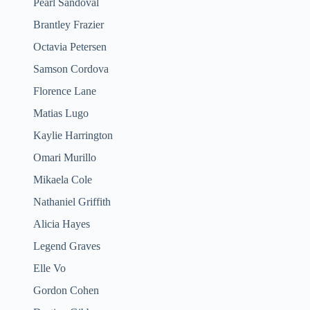
Pearl Sandoval
Brantley Frazier
Octavia Petersen
Samson Cordova
Florence Lane
Matias Lugo
Kaylie Harrington
Omari Murillo
Mikaela Cole
Nathaniel Griffith
Alicia Hayes
Legend Graves
Elle Vo
Gordon Cohen