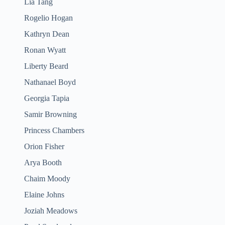
Lia Tang
Rogelio Hogan
Kathryn Dean
Ronan Wyatt
Liberty Beard
Nathanael Boyd
Georgia Tapia
Samir Browning
Princess Chambers
Orion Fisher
Arya Booth
Chaim Moody
Elaine Johns
Joziah Meadows