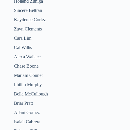
Holland Zuniga
Sincere Beltran
Kaydence Cortez
Zayn Clements
Cara Lim
Cal Willis
Alexa Wallace
Chase Boone
Mariam Conner
Phillip Murphy
Bella McCullough
Briar Pratt
Ailani Gomez
Isaiah Cabrera