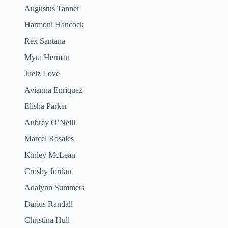
Augustus Tanner
Harmoni Hancock
Rex Santana
Myra Herman
Juelz Love
Avianna Enriquez
Elisha Parker
Aubrey O’Neill
Marcel Rosales
Kinley McLean
Crosby Jordan
Adalynn Summers
Darius Randall
Christina Hull