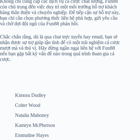
Không chỉ cung cấp các dịch vụ cá cược chất lượng, Fun88
còn chú trọng đến việc duy trì một môi trường hỗ trợ khách
hàng thân thiện và chuyên nghiệp. Để tiếp cận sự hỗ trợ này,
bạn chỉ cần chọn phương thức liên hệ phù hợp, gửi yêu cầu
và chờ đợi đội ngũ của Fun88 phản hồi.
Chắc chắn rằng, dù là qua chat trực tuyến hay email, bạn sẽ
nhận được sự trợ giúp tận tình để có một trải nghiệm cá cược
mượt mà và thú vị. Hãy đừng ngần ngại liên hệ với Fun88
nếu bạn gặp bất kỳ vấn đề nào trong quá trình tham gia cá
cược.
Kimora Dudley
Colter Wood
Natalia Mahoney
Kamryn McPherson
Emmaline Hayes