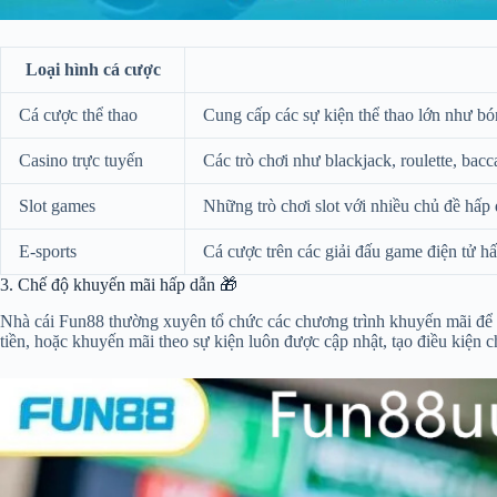
Loại hình cá cược
Cá cược thể thao
Cung cấp các sự kiện thể thao lớn như bón
Casino trực tuyến
Các trò chơi như blackjack, roulette, bac
Slot games
Những trò chơi slot với nhiều chủ đề hấp d
E-sports
Cá cược trên các giải đấu game điện tử h
3. Chế độ khuyến mãi hấp dẫn 🎁
Nhà cái Fun88 thường xuyên tổ chức các chương trình khuyến mãi để 
tiền, hoặc khuyến mãi theo sự kiện luôn được cập nhật, tạo điều kiện 