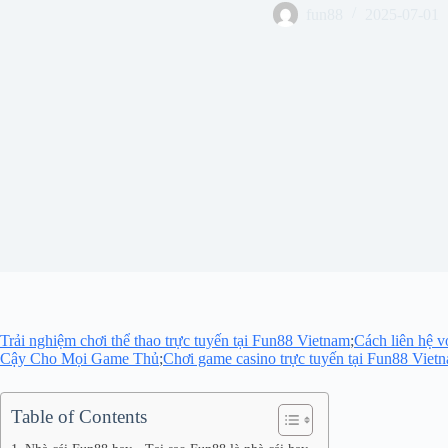
fun88
2025-07-01
Trải nghiệm chơi thể thao trực tuyến tại Fun88 Vietnam
;
Cách liên hệ v
Cậy Cho Mọi Game Thủ
;
Chơi game casino trực tuyến tại Fun88 Viet
Table of Contents