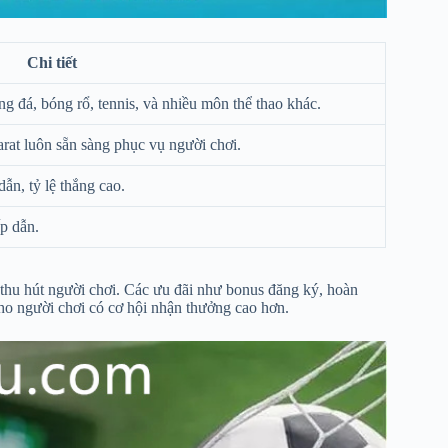
Chi tiết
g đá, bóng rổ, tennis, và nhiều môn thể thao khác.
carat luôn sẵn sàng phục vụ người chơi.
ẫn, tỷ lệ thắng cao.
ấp dẫn.
thu hút người chơi. Các ưu đãi như bonus đăng ký, hoàn
cho người chơi có cơ hội nhận thưởng cao hơn.