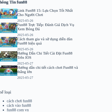
hông Tin fun88
Link Fun88 15: Lựa Chọn Tốt Nhất
Cho Người Chơi
2025-05-26
Fun88 Trực Tiếp: Đánh Giá Dịch Vụ
Xem Bóng Đá
2025-05-26
Cách tham gia và sử dụng diễn đàn
Fun88 hiệu quả
2025-05-26
Hướng Dẫn Chi Tiết Cài Đặt Fun88
Trên IOS
2025-05-27
Hướng dẫn chi tiết cách chơi Fun88 và
thắng lớn
2025-05-27
hể loại
cách chơi fun88
cách vào fun88
fun88 com vn