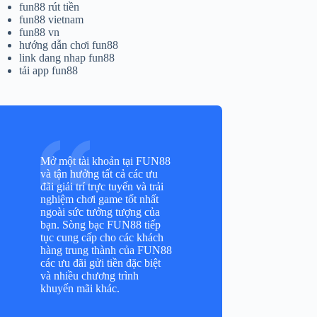
fun88 rút tiền
fun88 vietnam
fun88 vn
hướng dẫn chơi fun88
link dang nhap fun88
tải app fun88
Mở một tài khoản tại FUN88
và tận hưởng tất cả các ưu
đãi giải trí trực tuyến và trải
nghiệm chơi game tốt nhất
ngoài sức tưởng tượng của
bạn. Sòng bạc FUN88 tiếp
tục cung cấp cho các khách
hàng trung thành của FUN88
các ưu đãi gửi tiền đặc biệt
và nhiều chương trình
khuyến mãi khác.