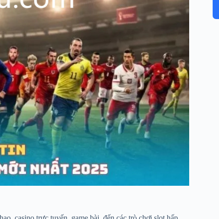
ao, casino trực tuyến, game bài, đến các trò chơi slot hấp