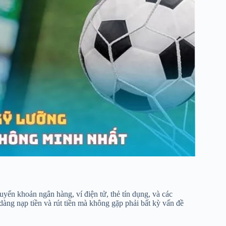
ển khoản ngân hàng, ví điện tử, thẻ tín dụng, và các
dàng nạp tiền và rút tiền mà không gặp phải bất kỳ vấn đề