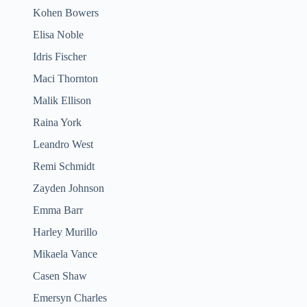
Kohen Bowers
Elisa Noble
Idris Fischer
Maci Thornton
Malik Ellison
Raina York
Leandro West
Remi Schmidt
Zayden Johnson
Emma Barr
Harley Murillo
Mikaela Vance
Casen Shaw
Emersyn Charles