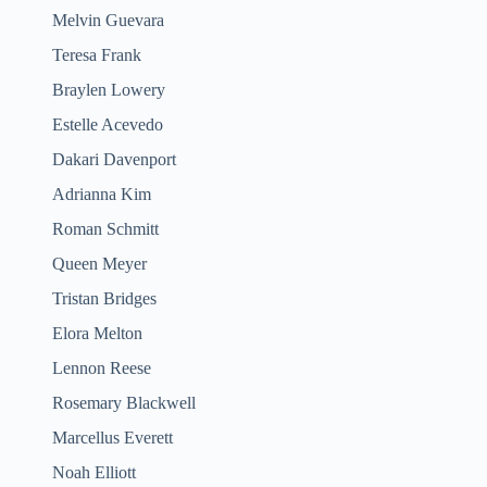
Melvin Guevara
Teresa Frank
Braylen Lowery
Estelle Acevedo
Dakari Davenport
Adrianna Kim
Roman Schmitt
Queen Meyer
Tristan Bridges
Elora Melton
Lennon Reese
Rosemary Blackwell
Marcellus Everett
Noah Elliott