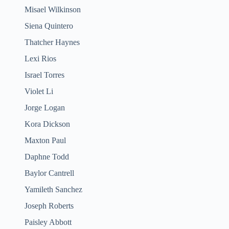
Misael Wilkinson
Siena Quintero
Thatcher Haynes
Lexi Rios
Israel Torres
Violet Li
Jorge Logan
Kora Dickson
Maxton Paul
Daphne Todd
Baylor Cantrell
Yamileth Sanchez
Joseph Roberts
Paisley Abbott