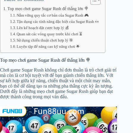
Top mẹo chơi game Sugar Rush để thắng lớn 🍭
Nắm vững quy tắc cơ bản của Sugar Rush 🎮
Tận dụng các tính năng đặc biệt của Sugar Rush 🍬
Lên kế hoạch đặt cược hợp lý 💰
Quan sát các vòng quay trước khi chơi ⏳
Sử dụng chiến thuật chơi hợp lý 🎯
Luyện tập để nâng cao kỹ năng chơi 🌟
Top mẹo chơi game Sugar Rush để thắng lớn 🍭
Chơi game Sugar Rush không chỉ đơn thuần là trò chơi giải trí
mà còn là cơ hội tuyệt vời để bạn giành chiến thắng lớn. Với
sự kết hợp giữa kỹ năng, chiến thuật và một chút may mắn,
bạn có thể dễ dàng tạo ra những pha thắng cực kỳ ấn tượng.
Dưới đây là những mẹo chơi game Sugar Rush giúp bạn đạt
được thành công trong mọi ván đấu.