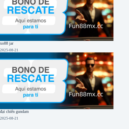
xo88 jar
2025-08-21
đại chiến gundam
2025-08-21