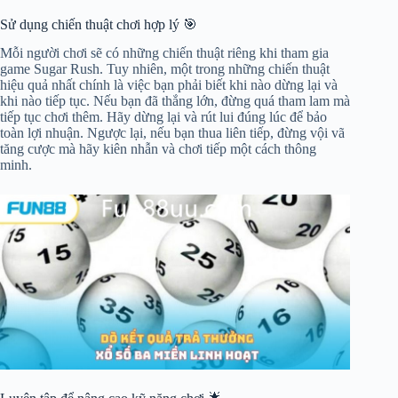
Sử dụng chiến thuật chơi hợp lý 🎯
Mỗi người chơi sẽ có những chiến thuật riêng khi tham gia
game Sugar Rush. Tuy nhiên, một trong những chiến thuật
hiệu quả nhất chính là việc bạn phải biết khi nào dừng lại và
khi nào tiếp tục. Nếu bạn đã thắng lớn, đừng quá tham lam mà
tiếp tục chơi thêm. Hãy dừng lại và rút lui đúng lúc để bảo
toàn lợi nhuận. Ngược lại, nếu bạn thua liên tiếp, đừng vội vã
tăng cược mà hãy kiên nhẫn và chơi tiếp một cách thông
minh.