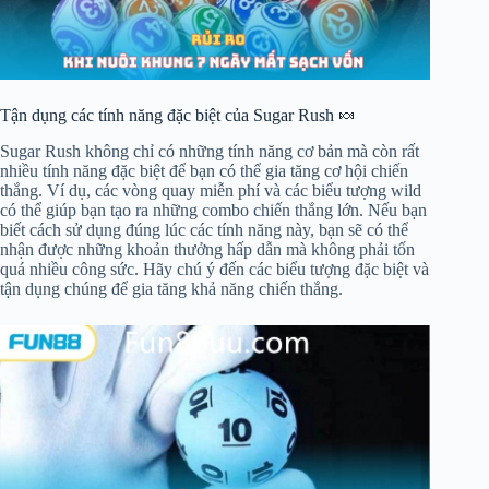
Tận dụng các tính năng đặc biệt của Sugar Rush 🍬
Sugar Rush không chỉ có những tính năng cơ bản mà còn rất
nhiều tính năng đặc biệt để bạn có thể gia tăng cơ hội chiến
thắng. Ví dụ, các vòng quay miễn phí và các biểu tượng wild
có thể giúp bạn tạo ra những combo chiến thắng lớn. Nếu bạn
biết cách sử dụng đúng lúc các tính năng này, bạn sẽ có thể
nhận được những khoản thưởng hấp dẫn mà không phải tốn
quá nhiều công sức. Hãy chú ý đến các biểu tượng đặc biệt và
tận dụng chúng để gia tăng khả năng chiến thắng.