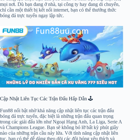
mọi nơi. Dù bạn đang ở nhà, tại công ty hay đang di chuyển,
chỉ cần một thiết bị kết nối internet, bạn có thể thưởng thức
bóng đá trực tuyến ngay lập tức.
Cập Nhật Liên Tục Các Trận Đấu Hấp Dẫn 🕹️
Fun88 nổi bật nhờ khả năng cập nhật liên tục các trận đấu
bóng đá trực tuyến, đặc biệt là những trận đấu quan trọng
trong các giải đấu lớn như Ngoại Hạng Anh, La Liga, Serie A
và Champions League. Bạn sẽ không bỏ lỡ bất kỳ phút giây
nào của những trận cầu nảy lửa. Với tính năng cập nhật liên
tục, bạn có thể dễ dàng theo dõi các đội bóng yêu thích và