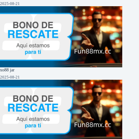
2025-08-21
xo88 jar
2025-08-21