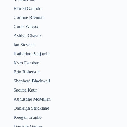
Barrett Galindo
Corinne Brennan
Curtis Wilcox
Ashlyn Chavez
Ian Stevens
Katherine Benjamin
Kyro Escobar
Erin Roberson
Shepherd Blackwell
Saoirse Kaur
Augustine McMillan
Oakleigh Strickland
Keegan Trujillo
Danielle Gaines