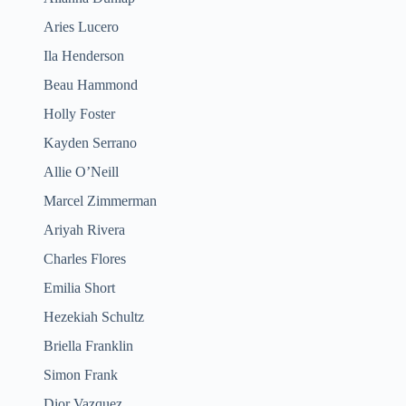
Aries Lucero
Ila Henderson
Beau Hammond
Holly Foster
Kayden Serrano
Allie O’Neill
Marcel Zimmerman
Ariyah Rivera
Charles Flores
Emilia Short
Hezekiah Schultz
Briella Franklin
Simon Frank
Dior Vazquez