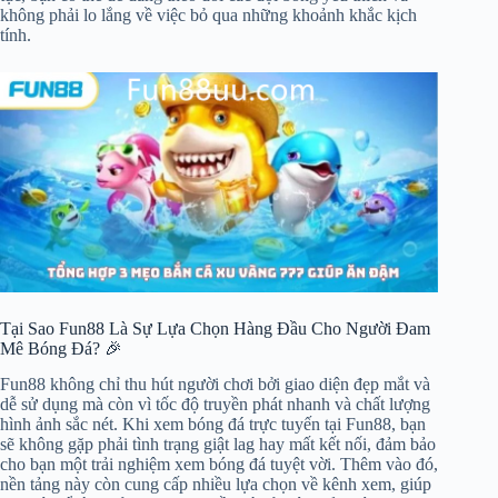
không phải lo lắng về việc bỏ qua những khoảnh khắc kịch
tính.
Tại Sao Fun88 Là Sự Lựa Chọn Hàng Đầu Cho Người Đam
Mê Bóng Đá? 🎉
Fun88 không chỉ thu hút người chơi bởi giao diện đẹp mắt và
dễ sử dụng mà còn vì tốc độ truyền phát nhanh và chất lượng
hình ảnh sắc nét. Khi xem bóng đá trực tuyến tại Fun88, bạn
sẽ không gặp phải tình trạng giật lag hay mất kết nối, đảm bảo
cho bạn một trải nghiệm xem bóng đá tuyệt vời. Thêm vào đó,
nền tảng này còn cung cấp nhiều lựa chọn về kênh xem, giúp