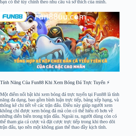
bạn có thể tùy chỉnh theo nhu cầu và sở thích của mình.
Tính Năng Của Fun88 Khi Xem Bóng Đá Trực Tuyến ⚡
Một điểm nổi bật khi xem bóng đá trực tuyến tại Fun88 là tính
năng đa dạng, bao gồm bình luận trực tiếp, bảng xếp hạng, và
thống kê chi tiết về các trận đấu. Điều này giúp người xem
không chỉ được xem bóng đá mà còn có thể hiểu rõ hơn về
những diễn biến trong trận đấu. Ngoài ra, người dùng còn có
thể tham gia cá cược và đặt cược trực tiếp trong khi theo dõi
trận đấu, tạo nên một không gian thể thao đầy kịch tính.