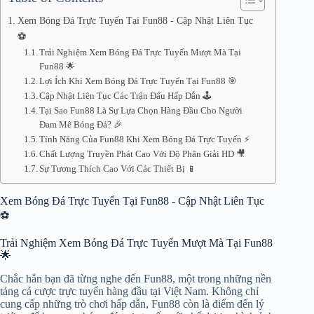
Xem Bóng Đá Trực Tuyến Tại Fun88 - Cập Nhật Liên Tục
⚽
Trải Nghiệm Xem Bóng Đá Trực Tuyến Mượt Mà Tại
Fun88 🌟
Lợi Ích Khi Xem Bóng Đá Trực Tuyến Tại Fun88 🎯
Cập Nhật Liên Tục Các Trận Đấu Hấp Dẫn 🕹️
Tại Sao Fun88 Là Sự Lựa Chọn Hàng Đầu Cho Người
Đam Mê Bóng Đá? 🎉
Tính Năng Của Fun88 Khi Xem Bóng Đá Trực Tuyến ⚡
Chất Lượng Truyền Phát Cao Với Độ Phân Giải HD 🎥
Sự Tương Thích Cao Với Các Thiết Bị 📱
Xem Bóng Đá Trực Tuyến Tại Fun88 - Cập Nhật Liên Tục
⚽
Trải Nghiệm Xem Bóng Đá Trực Tuyến Mượt Mà Tại Fun88
🌟
Chắc hẳn bạn đã từng nghe đến Fun88, một trong những nền
tảng cá cược trực tuyến hàng đầu tại Việt Nam. Không chỉ
cung cấp những trò chơi hấp dẫn, Fun88 còn là điểm đến lý