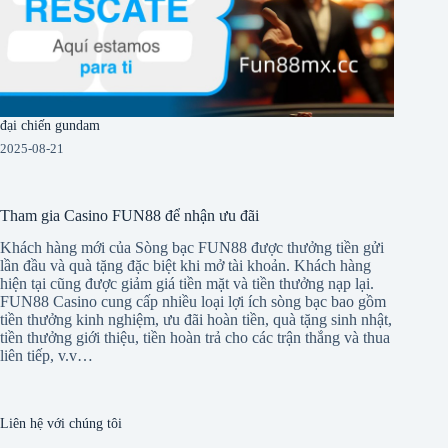
đại chiến gundam
2025-08-21
Tham gia Casino FUN88 để nhận ưu đãi
Khách hàng mới của Sòng bạc FUN88 được thưởng tiền gửi
lần đầu và quà tặng đặc biệt khi mở tài khoản. Khách hàng
hiện tại cũng được giảm giá tiền mặt và tiền thưởng nạp lại.
FUN88 Casino cung cấp nhiều loại lợi ích sòng bạc bao gồm
tiền thưởng kinh nghiệm, ưu đãi hoàn tiền, quà tặng sinh nhật,
tiền thưởng giới thiệu, tiền hoàn trả cho các trận thắng và thua
liên tiếp, v.v…
Liên hệ với chúng tôi