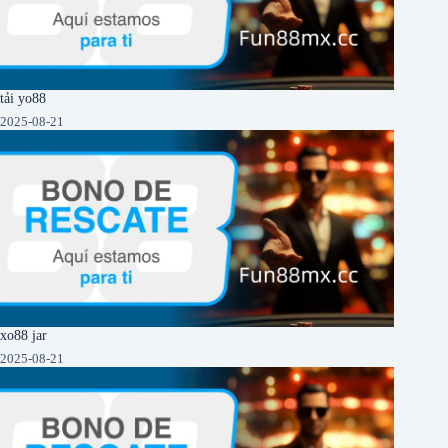
tải yo88
2025-08-21
xo88 jar
2025-08-21