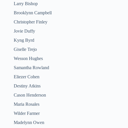
Larry Bishop
Brooklynn Campbell
Christopher Finley
Jovie Duffy
Kyng Byrd
Giselle Trejo
Wesson Hughes
Samantha Rowland
Eliezer Cohen
Destiny Atkins
Cason Henderson
Maria Rosales
Wilder Farmer
Madelynn Owen