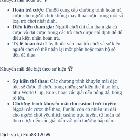
Hoàn trả cược:
Fun88 cung cấp chương trình hoàn trả
cược cho người chơi không may thua cược trong một số
loại trò chơi nhất định.
Điều kiện tham gia:
Người chơi chỉ cần tham gia cá
cược và đặt cược trong các trò chơi được chỉ định để đủ
điều kiện nhận hoàn trả.
Tỷ lệ hoàn trả:
Tùy thuộc vào loại trò chơi và sự kiện,
người chơi có thể nhận lại một phần hoặc toàn bộ số
tiền đã thua.
Khuyến mãi đặc biệt theo sự kiện 🏆
Sự kiện thể thao:
Các chương trình khuyến mãi đặc
biệt sẽ được tổ chức trong những sự kiện thể thao lớn,
như World Cup, Euro, hoặc các giải đấu bóng đá, bóng
rổ lớn.
Chương trình khuyến mãi cho casino trực tuyến:
Ngoài các cược thể thao, Fun88 còn có nhiều ưu đãi
cho người chơi yêu thích casino trực tuyến, từ hoàn trả
thua cược đến các giải đấu với giải thưởng hấp dẫn.
Dịch vụ tại Fun88 120 🛎️