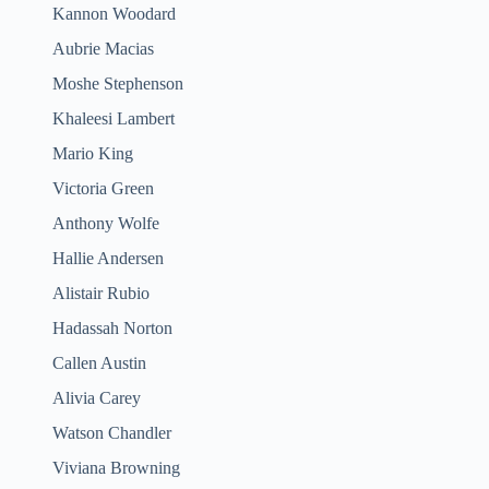
Kannon Woodard
Aubrie Macias
Moshe Stephenson
Khaleesi Lambert
Mario King
Victoria Green
Anthony Wolfe
Hallie Andersen
Alistair Rubio
Hadassah Norton
Callen Austin
Alivia Carey
Watson Chandler
Viviana Browning