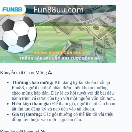
Khuyến mãi Chào Mừng 🥳
Thưởng chào mừng:
Khi đăng ký tài khoản mới tại
Fun88, người chơi sẽ nhận được một khoản thưởng
chào mừng hấp dẫn. Đây là cơ hội tuyệt vời để bắt đầu
hành trình cá cược của bạn với một nguồn vốn lớn hơn.
Điều kiện tham gia:
Để tham gia, người chơi cần hoàn
tất thủ tục đăng ký và nạp tiền vào tài khoản.
Giá trị thưởng:
Các gói thưởng có thể lên tới vài triệu
đồng tùy thuộc vào mức nạp ban đầu.
Khuyến mãi hoàn trả 🎯