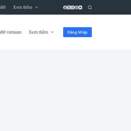
n88
Xem thêm
n88 vietnam
Xem thêm
Đăng Nhập