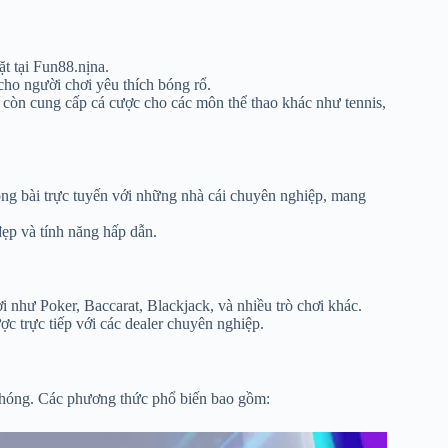
ặt tại Fun88.nịna.
cho người chơi yêu thích bóng rổ.
 còn cung cấp cá cược cho các môn thể thao khác như tennis,
sòng bài trực tuyến với những nhà cái chuyên nghiệp, mang
đẹp và tính năng hấp dẫn.
ơi như Poker, Baccarat, Blackjack, và nhiều trò chơi khác.
ợc trực tiếp với các dealer chuyên nghiệp.
 chóng. Các phương thức phổ biến bao gồm: