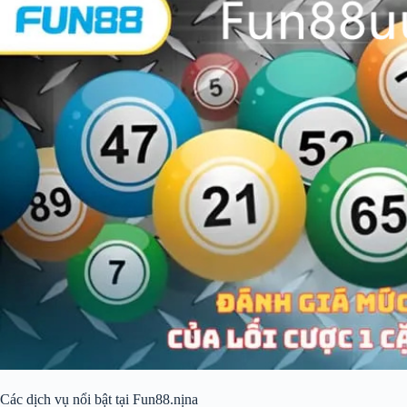
Các dịch vụ nổi bật tại Fun88.nịna