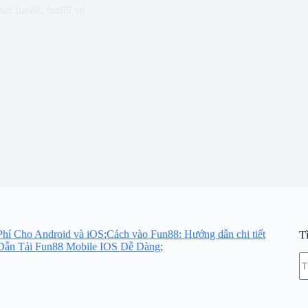
hơi fun88
,
fun88 vn
Phí Cho Android và iOS
;
Cách vào Fun88: Hướng dẫn chi tiết
T
ẫn Tải Fun88 Mobile IOS Dễ Dàng
;
K
c
kế
q