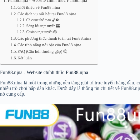
Fun88.nịna - Website chính thức Fun88.nịna
Giới thiệu về Fun88.nịna
Các dịch vụ nổi bật tại Fun88.nịna
Cá cược thể thao 🏀⚽
Sòng bài trực tuyến 🎰
Casino trực tuyến 🎲
Các phương thức thanh toán tại Fun88.nịna
Các tính năng nổi bật của Fun88.nịna
FAQ (Câu hỏi thường gặp) 🤔
Kết luận
Fun88.nịna - Website chính thức Fun88.nịna
Fun88.nịna là một trong những nền tảng giải trí trực tuyến hàng đầu, c
nhiều trò chơi hấp dẫn khác. Dưới đây là thông tin chi tiết về Fun88.n
nó cung cấp.